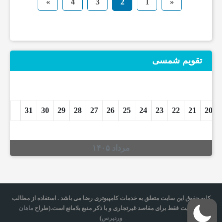
»
4
3
2
1
«
ا
ف
تقویم شمسی
ز
ا
31
30
29
28
27
26
25
24
23
22
21
20
ر
مرداد ۱۴۰۵
خ
د
کلیه حقوق این سایت متعلق به خدمات کامپیوتری رضا می باشد . استفاده از مطالب
این سایت فقط برای مقاصد غیرتجاری و با ذکر منبع بلامانع است.(طراح
ماهان
م
وردپرس
)