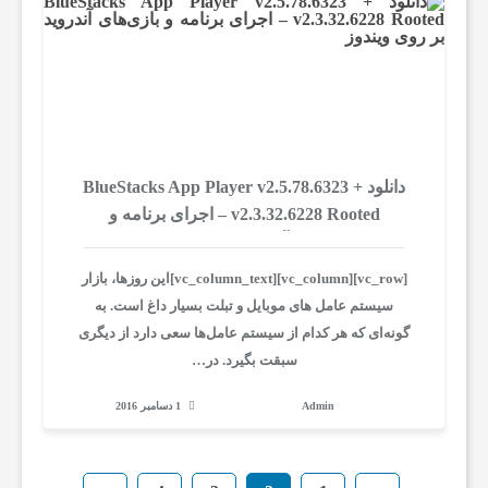
ز
ی
ن
دانلود BlueStacks App Player v2.5.78.6323 +
v2.3.32.6228 Rooted – اجرای برنامه‌ و
بازی‌های آندروید بر روی ویندوز
ه
[vc_row][vc_column][vc_column_text]این روزها، بازار
سیستم عامل های موبایل و تبلت بسیار داغ است. به
ن
گونه‌ای که هر کدام از سیستم عامل‌ها سعی دارد از دیگری
سبقت بگیرد. در…
ر
Admin
1 دسامبر 2016
م