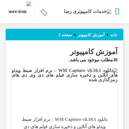
ص
›
›
خانه
آموزش کامپیوتر
صفحه 2
ف
آموزش کامپیوتر
38مطلب موجود می باشد.
ح
ه
ا
ص
دانلود WM Capture v8.10.1 – نرم افزار ضبط
ویدئو های آنلاین و ذخیره سازی فیلم های دی