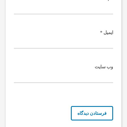
ل
پ
ایمیل
*
ر
د
وب‌ سایت
ا
خ
ت
ه